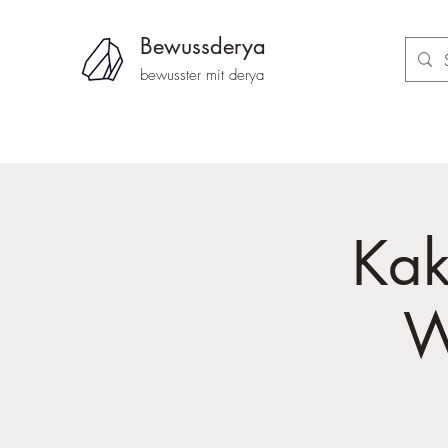
Bewussderya
bewusster mit d
erya
Kak
W